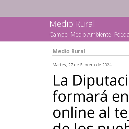
Medio Rural
Campo
Medio Ambiente
Poed
Medio Rural
Martes, 27 de Febrero de 2024
La Diputac
formará en
online al t
de los pueb