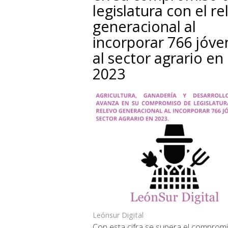
legislatura con el re
generacional al
incorporar 766 jóve
al sector agrario en
2023
Leónsur Digital
Con esta cifra se supera el comprom