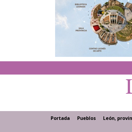
Portada
Pueblos
León, provin