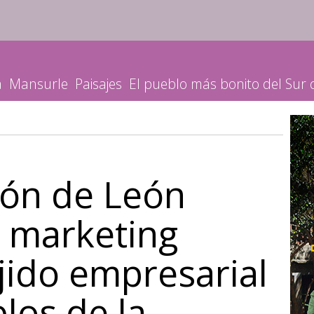
a
Mansurle
Paisajes
El pueblo más bonito del Sur
ión de León
 marketing
ejido empresarial
los de la