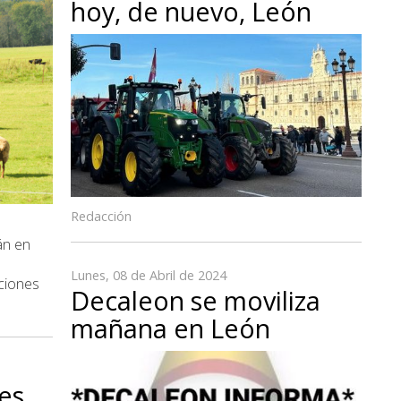
hoy, de nuevo, León
Redacción
án en
9
Lunes, 08 de Abril de 2024
ciones
Decaleon se moviliza
mañana en León
res