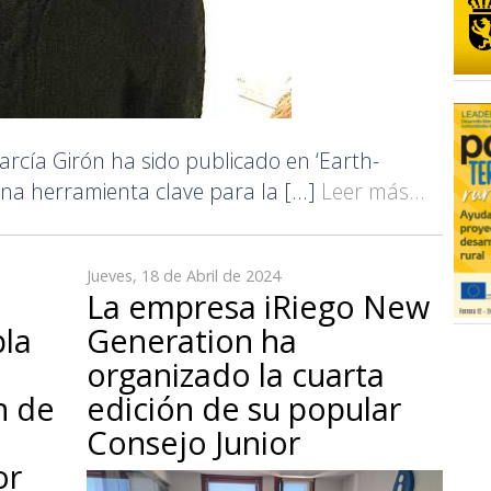
García Girón ha sido publicado en ‘Earth-
una herramienta clave para la [...]
Leer más...
Jueves, 18 de Abril de 2024
La empresa iRiego New
bla
Generation ha
a
organizado la cuarta
n de
edición de su popular
Consejo Junior
or