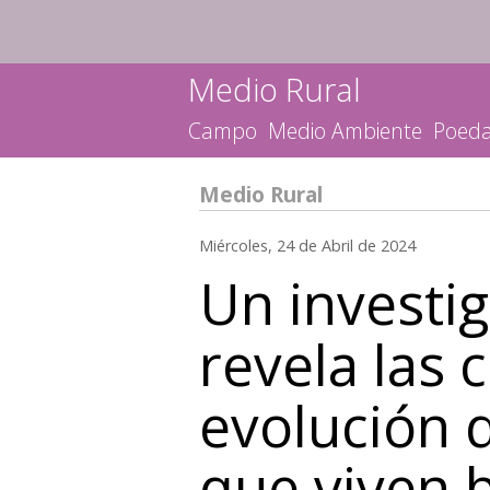
Medio Rural
Campo
Medio Ambiente
Poed
Medio Rural
Miércoles, 24 de Abril de 2024
Un investi
revela las 
evolución d
que viven b