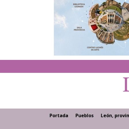
Portada
Pueblos
León, provin