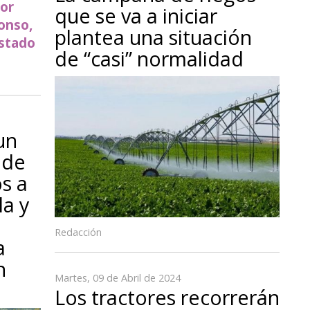
tor
que se va a iniciar
lonso,
plantea una situación
estado
de “casi” normalidad
un
 de
os a
la y
Redacción
a
n
Martes, 09 de Abril de 2024
Los tractores recorrerán