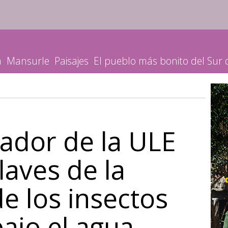
a
Mansurle
Paisajes
El pueblo más bonito del Sur
gador de la ULE
claves de la
e los insectos
ajo el agua