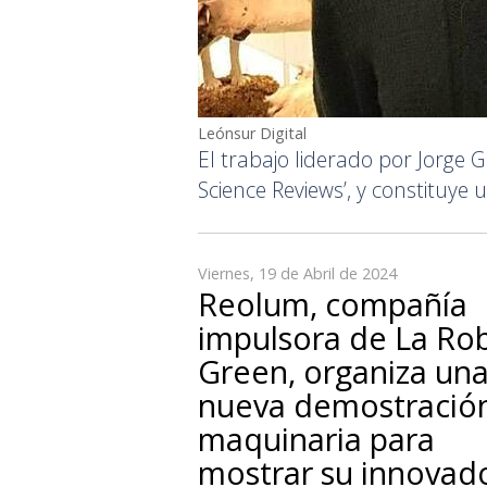
Leónsur Digital
El trabajo liderado por Jorge 
Science Reviews’, y constituye 
Viernes, 19 de Abril de 2024
Reolum, compañía
impulsora de La Ro
Green, organiza un
nueva demostració
maquinaria para
mostrar su innovad