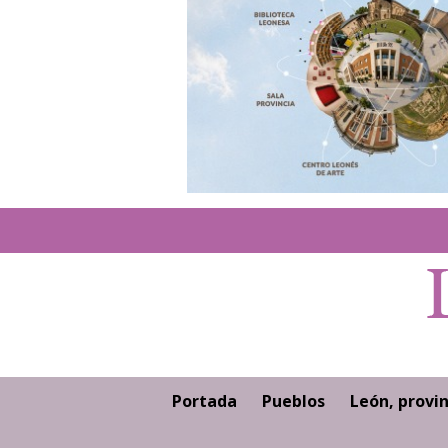
Portada
Pueblos
León, provin