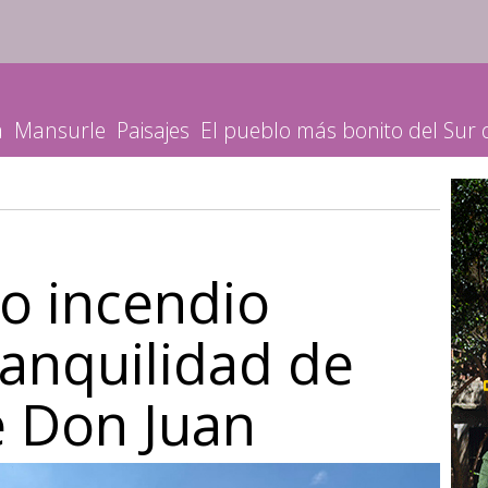
a
Mansurle
Paisajes
El pueblo más bonito del Sur
o incendio
ranquilidad de
e Don Juan