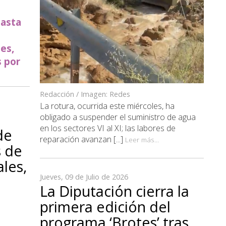
hasta
e
es,
 por
Redacción / Imagen: Redes
La rotura, ocurrida este miércoles, ha
obligado a suspender el suministro de agua
en los sectores VI al XI; las labores de
de
reparación avanzan [...]
Leer más...
s de
ales,
Jueves, 09 de Julio de 2026
La Diputación cierra la
primera edición del
programa ‘Brotes’ tras