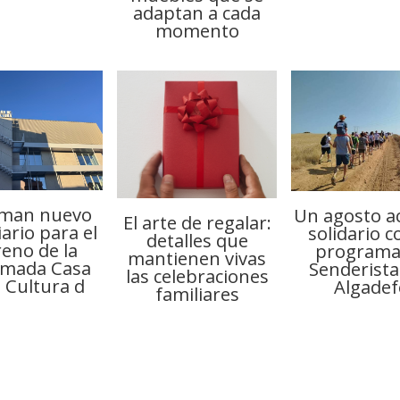
adaptan a cada
momento
aman nuevo
Un agosto ac
El arte de regalar:
ario para el
solidario c
detalles que
reno de la
programa
mantienen vivas
rmada Casa
Senderista
las celebraciones
a Cultura d
Algadef
familiares