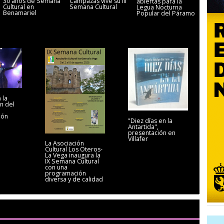
30 años de Semana
Campazas vive su III
abiertas para la
Cultural en
Semana Cultural
Legua Nocturna
Benamariel
Popular del Páramo
 la
n del
eón
"Diez días en la
Antartida",
presentación en
Villafer
La Asociación
Cultural Los Oteros-
La Vega inaugura la
IX Semana Cultural
con una
programación
diversa y de calidad