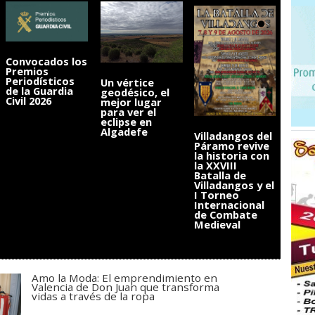
Convocados los
Premios
Periodísticos
Un vértice
de la Guardia
geodésico, el
Civil 2026
mejor lugar
para ver el
eclipse en
Algadefe
Villadangos del
Páramo revive
la historia con
la XXVIII
Batalla de
Villadangos y el
I Torneo
Internacional
de Combate
Medieval
Amo la Moda: El emprendimiento en
Valencia de Don Juan que transforma
vidas a través de la ropa