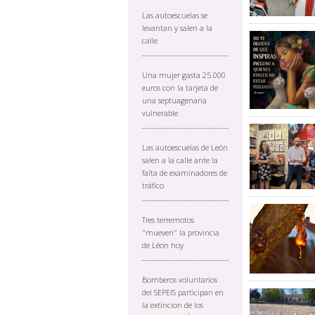
Las autoescuelas se
levantan y salen a la
calle
Una mujer gasta 25.000
euros con la tarjeta de
una septuagenaria
vulnerable
Las autoescuelas de León
salen a la calle ante la
falta de examinadores de
tráfico
Tres terremotos
"mueven" la provincia
de Léon hoy
Bomberos voluntarios
del SEPEIS participan en
la extincion de los