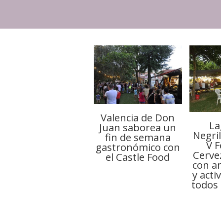
Valencia de Don
La
Juan saborea un
Negril
fin de semana
V F
gastronómico con
Cerve
el Castle Food
con a
y acti
todos 