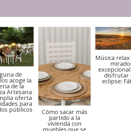
Música relax
mirado
excepcional
guna de
disfrutar 
los acoge la
eclipse: Fá
eria de la
za Artesana
mplia oferta
vidades para
los públicos
Cómo sacar más
partido a la
vivienda con
muebles que se