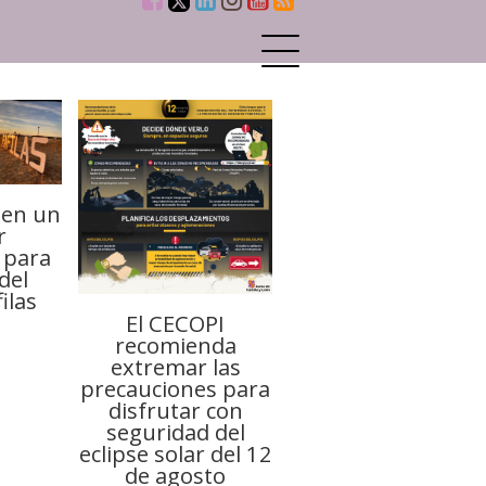
 en un
r
 para
del
filas
El CECOPI
recomienda
extremar las
precauciones para
disfrutar con
seguridad del
eclipse solar del 12
de agosto