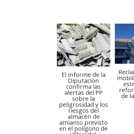
Recl
El informe de la
mobili
Diputación
est
confirma las
refo
alertas del PP
de l
sobre la
peligrosidad y los
riesgos del
almacén de
amianto previsto
en el polígono de