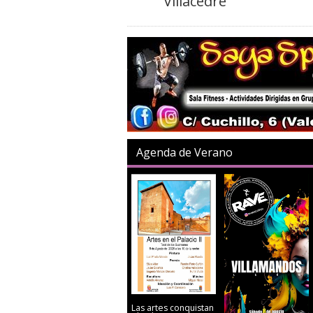
Villacedré
Agenda de Verano
Las artes conquistan