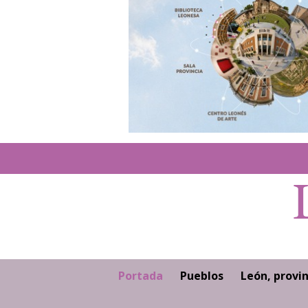
Portada
Pueblos
León, provin