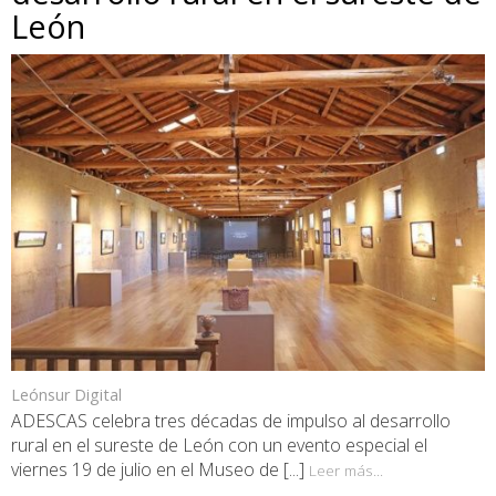
León
Leónsur Digital
ADESCAS celebra tres décadas de impulso al desarrollo
rural en el sureste de León con un evento especial el
viernes 19 de julio en el Museo de [...]
Leer más...