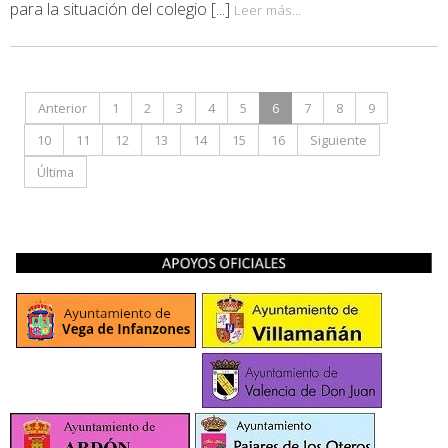
para la situación del colegio [...]
Leer más...
Anterior
1
2
3
4
5
6
7
8
9
10
11
12
13
14
15
16
Siguiente
Última