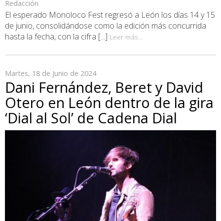
Redacción
El esperado Monoloco Fest regresó a León los días 14 y 15
de junio, consolidándose como la edición más concurrida
hasta la fecha, con la cifra [...]
Leer más...
Martes, 18 de Junio de 2024
Dani Fernández, Beret y David
Otero en León dentro de la gira
‘Dial al Sol’ de Cadena Dial