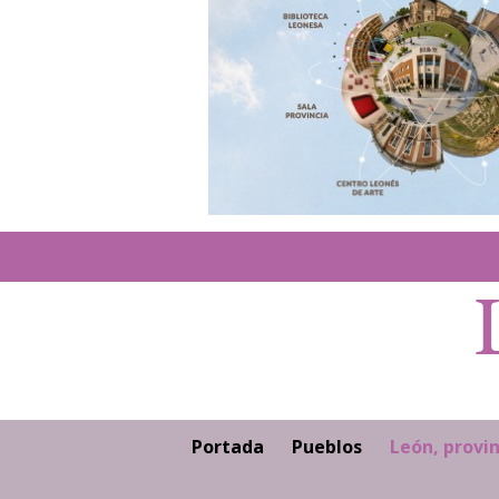
Portada
Pueblos
León, provin