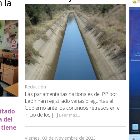
 la
Redacción
Las parlamentarias nacionales del PP por
León han registrado varias preguntas al
Gobierno ante los continuos retrasos en el
sitado
inicio de los [...]
Leer más...
a del
 tiene
Viernes, 03 de Noviembre de 2023