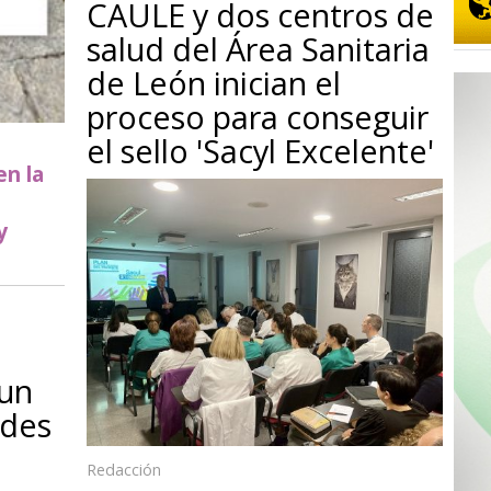
CAULE y dos centros de
salud del Área Sanitaria
de León inician el
proceso para conseguir
el sello 'Sacyl Excelente'
en la
y
 un
ades
Redacción