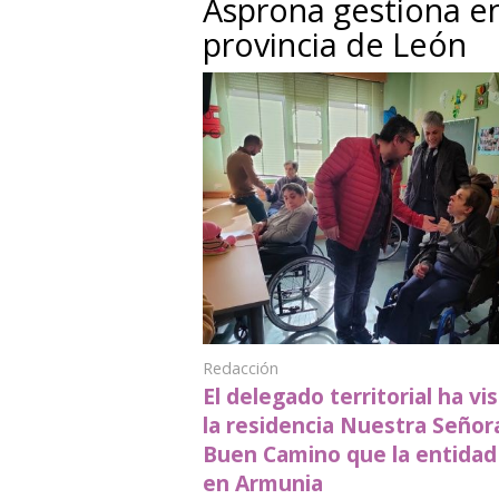
Asprona gestiona en
provincia de León
Redacción
El delegado territorial ha vi
la residencia Nuestra Señor
Buen Camino que la entidad
en Armunia