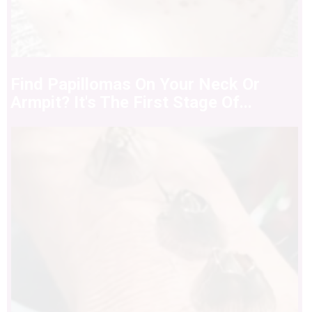
Find Papillomas On Your Neck Or
Armpit? It's The First Stage Of...