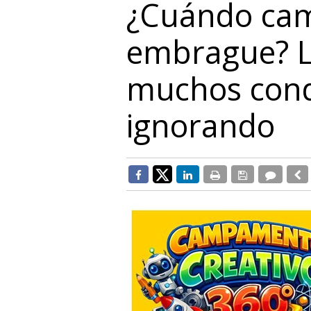
¿Cuándo camb
embrague? L
muchos cond
ignorando