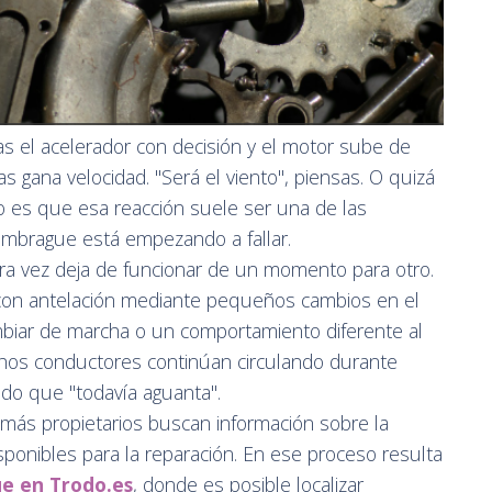
as el acelerador con decisión y el motor sube de
as gana velocidad. "Será el viento", piensas. O quizá
to es que esa reacción suele ser una de las
embrague está empezando a fallar.
ra vez deja de funcionar de un momento para otro.
a con antelación mediante pequeños cambios en el
cambiar de marcha o un comportamiento diferente al
hos conductores continúan circulando durante
o que "todavía aguanta".
z más propietarios buscan información sobre la
sponibles para la reparación. En ese proceso resulta
e en Trodo.es
, donde es posible localizar