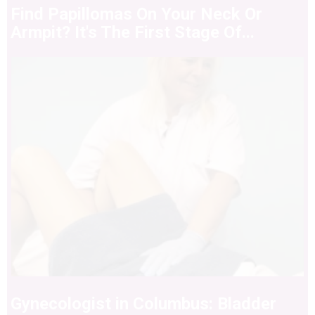
Find Papillomas On Your Neck Or
Armpit? It's The First Stage Of...
Gynecologist in Columbus: Bladder