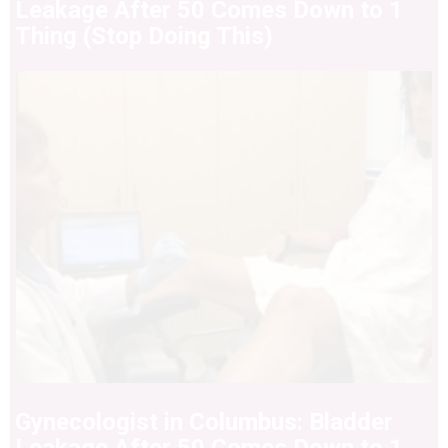
Leakage After 50 Comes Down to 1
Thing (Stop Doing This)
Gynecologist in Columbus: Bladder