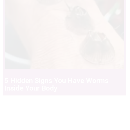
5 Hidden Signs You Have Worms
Inside Your Body