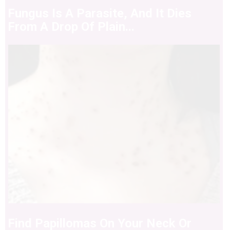
Fungus Is A Parasite, And It Dies
From A Drop Of Plain...
Find Papillomas On Your Neck Or