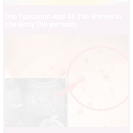
One Teaspoon And All The Worms In
The Body Die Instantly