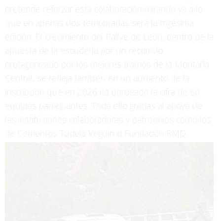
pretende reforzar esta colaboración mirando ya a lo
que en apenas dos temporadas será la trigésima
edición. El crecimiento del Rallye de León, dentro de la
apuesta de la escudería por un recorrido
protagonizado por los mejores tramos de la Montaña
Central, se refleja también en un aumento de la
inscripción que en 2026 ha bordeado la cifra de 60
equipos participantes. Todo ello gracias al apoyo de
las instituciones colaboradoras y patrocinios como los
de Cementos Tudela Veguín o Fundación RMD.