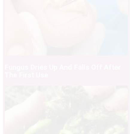
Fungus Dries Up And Falls Off After
The First Use