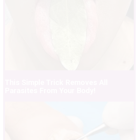
This Simple Trick Removes All
Parasites From Your Body!