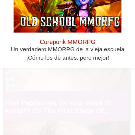
Corepunk MMORPG
Un verdadero MMORPG de la vieja escuela
¡Cómo los de antes, pero mejor!
Find Papillomas On Your Neck Or
Armpit? It's The First Stage Of...