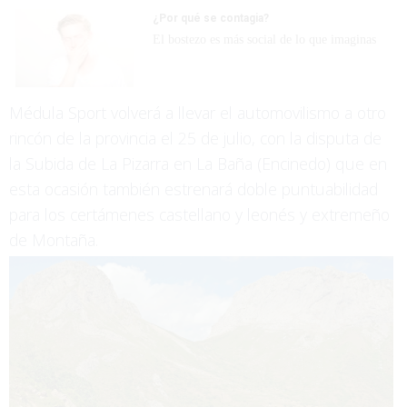
¿Por qué se contagia?
El bostezo es más social de lo que imaginas
Médula Sport volverá a llevar el automovilismo a otro
rincón de la provincia el 25 de julio, con la disputa de
la Subida de La Pizarra en La Baña (Encinedo) que en
esta ocasión también estrenará doble puntuabilidad
para los certámenes castellano y leonés y extremeño
de Montaña.