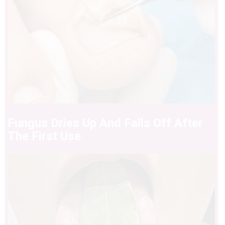
Fungus Dries Up And Falls Off After
The First Use