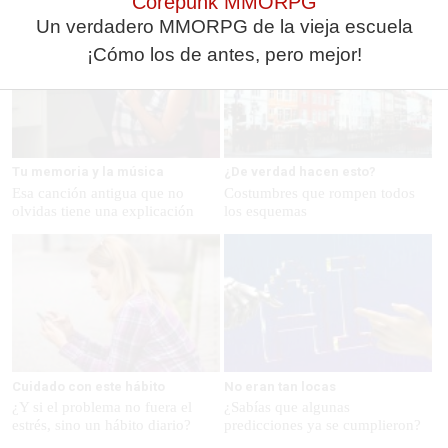
Corepunk MMORPG
Un verdadero MMORPG de la vieja escuela
¡Cómo los de antes, pero mejor!
Tu memoria y la música
¿De verdad hacen esto?
Esa canción antigua que no
Costumbres que rompen todos
olvidas tiene una explicación
los esquemas
Cuidado con este hábito
No eran tan locas
¿Y si el problema no fuera el
¿Sabías que algunas
estrés, sino un hábito diario?
predicciones ya se cumplieron?