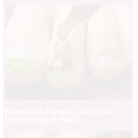
Fungus Is A Parasite, And It Dies
From A Drop Of Plain...