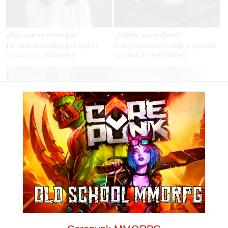
¿Por qué se contagia?
¿Sabías que existen?
La ciencia explica por qué el
Estas criaturas existen y parecen
bostezo es contagioso
sacadas de otro planeta
Adiós a la cal del baño
¿Y si pudieras eliminar la cal del baño sin esfuerzo?