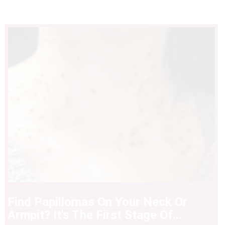
Find Papillomas On Your Neck Or
Armpit? It's The First Stage Of...