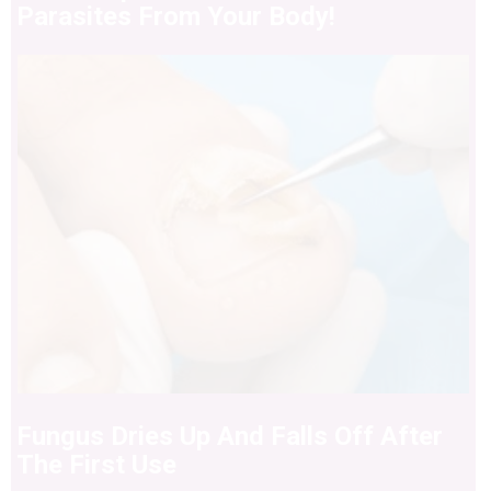
Parasites From Your Body!
Fungus Dries Up And Falls Off After
The First Use