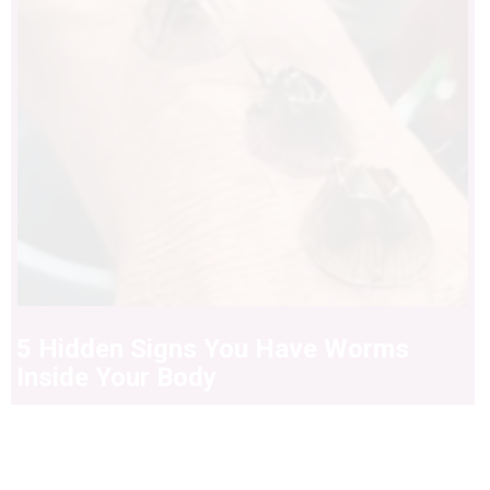
5 Hidden Signs You Have Worms
Inside Your Body