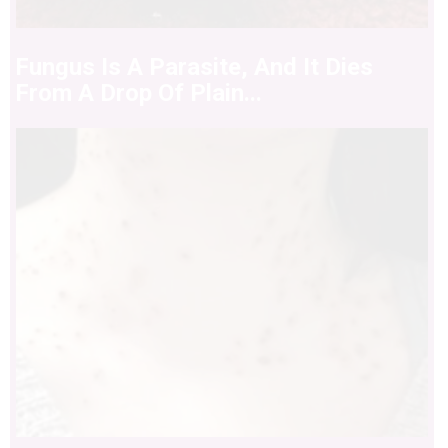
Fungus Is A Parasite, And It Dies
From A Drop Of Plain...