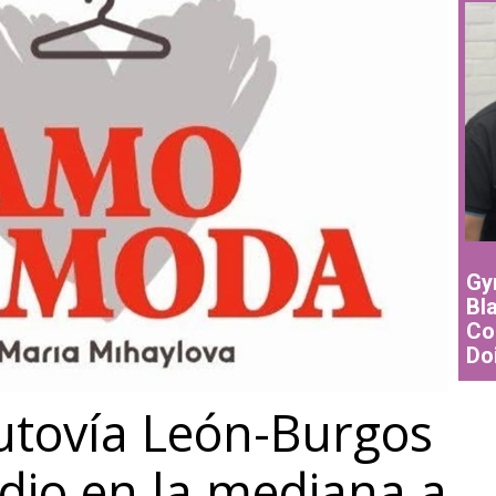
Gy
Bl
Co
Do
utovía León-Burgos
dio en la mediana a