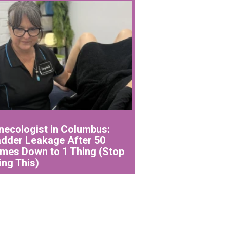
necologist in Columbus:
adder Leakage After 50
mes Down to 1 Thing (Stop
ing This)