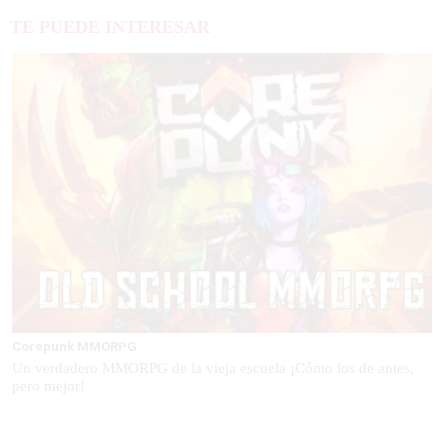
TE PUEDE INTERESAR
Corepunk MMORPG
Un verdadero MMORPG de la vieja escuela ¡Cómo los de antes,
pero mejor!