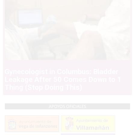
Gynecologist in Columbus: Bladder
Leakage After 50 Comes Down to 1
Thing (Stop Doing This)