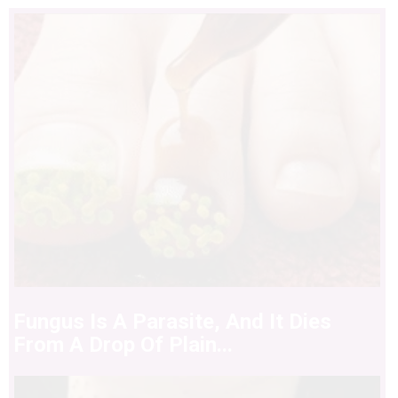
Fungus Is A Parasite, And It Dies
From A Drop Of Plain...