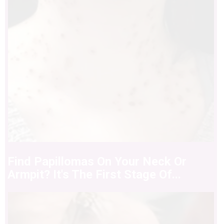
Find Papillomas On Your Neck Or
Armpit? It's The First Stage Of...