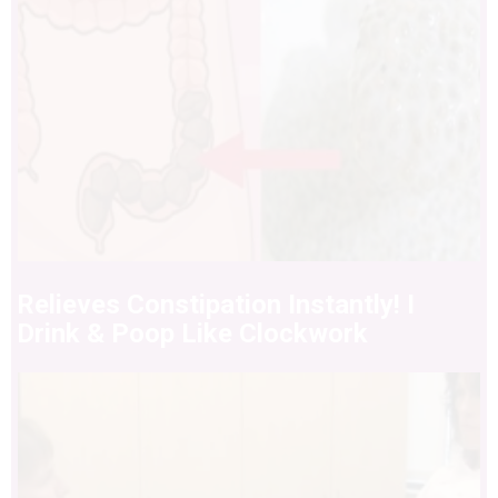
Relieves Constipation Instantly! I
Drink & Poop Like Clockwork