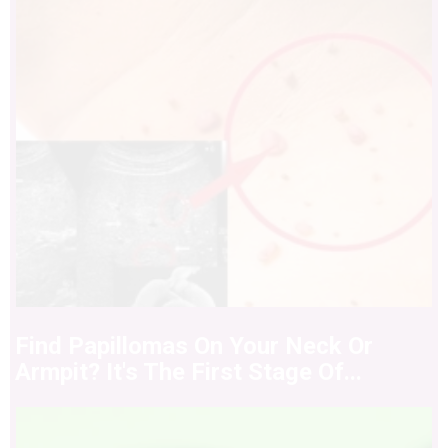
Find Papillomas On Your Neck Or
Armpit? It's The First Stage Of...