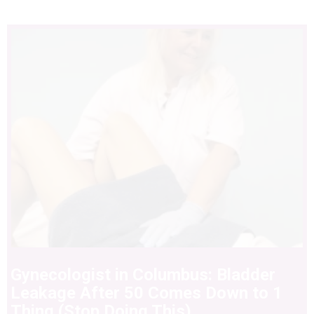
Gynecologist in Columbus: Bladder
Leakage After 50 Comes Down to 1
Thing (Stop Doing This)