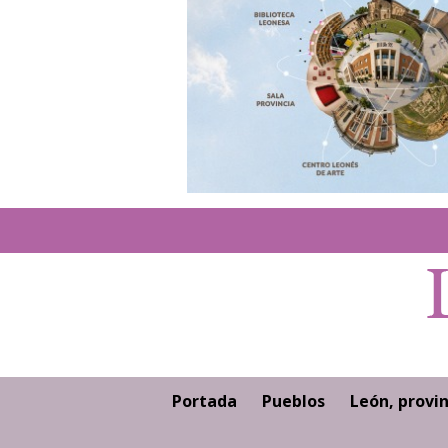
Portada
Pueblos
León, provin