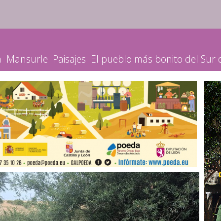
a
Mansurle
Paisajes
El pueblo más bonito del Sur