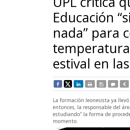
UPL critica q
Educación “s
nada” para c
temperatura
estival en la
La formación leonesista ya llevó
entonces, la responsable del áre
estudiando” la forma de proced
momento.