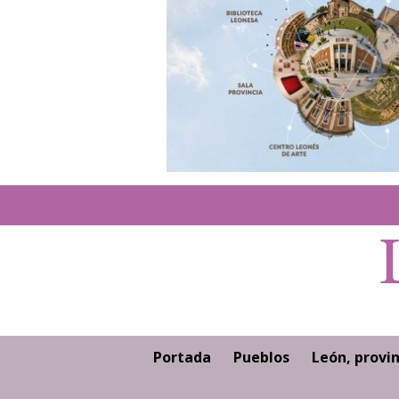
Portada
Pueblos
León, provin