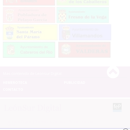
Mas contenido de Leonsur Digital:
HEMEROTECA
PUBLICIDAD
CONTACTO
Leonsur Digital |
Términos de uso
|
Protección de
datos
© 2026 | Todos los derechos reservados