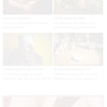
Lujo con carácter
Dónde viajar en 2026
Una joya para mujeres que no
Los destinos que todos van a
piden permiso
querer visitar el próximo año
¿Notas más frío de noche?
El robot que limpia por ti
La ciencia explica por qué
¿Sabes por qué cada vez más
sentimos más frío al final del día
hogares usan robot aspirador?