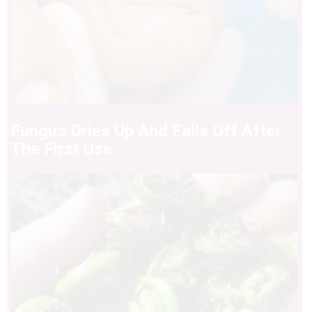
Fungus Dries Up And Falls Off After
The First Use