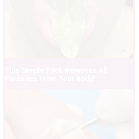
This Simple Trick Removes All
Parasites From Your Body!