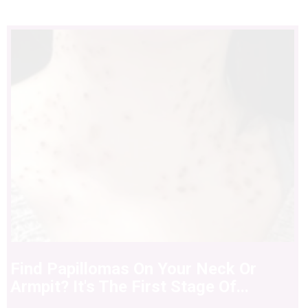
Find Papillomas On Your Neck Or
Armpit? It's The First Stage Of...