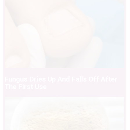
Fungus Dries Up And Falls Off After
The First Use