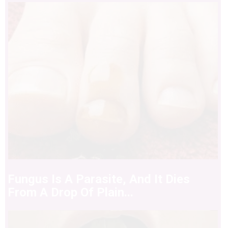
Fungus Is A Parasite, And It Dies
From A Drop Of Plain...