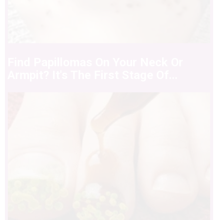
Find Papillomas On Your Neck Or
Armpit? It's The First Stage Of...