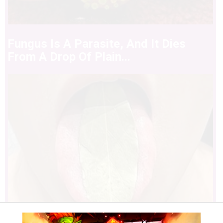
Fungus Is A Parasite, And It Dies
From A Drop Of Plain...