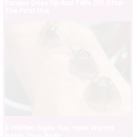
Fungus Dries Up And Falls Off After
The First Use
5 Hidden Signs You Have Worms
Inside Your Body