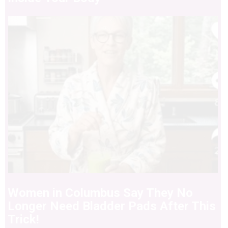
Women in Columbus Say They No
Longer Need Bladder Pads After This
Trick!