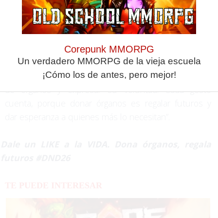
donación y trasplantes es confiar en la solidaridad de
toda una sociedad y en el compromiso de los
profesionales sanitarios que lo hacen posible. Por eso
queremos agradecer profundamente la generosidad
Corepunk MMORPG
Un verdadero MMORPG de la vieja escuela
de las personas donantes y sus familias, así como
¡Cómo los de antes, pero mejor!
animar a toda la sociedad a hablar sobre la donación
de órganos y expresar su voluntad. Cada gesto
cuenta, porque donar órganos es regalar futuros y
dar esperanza a quienes más lo necesitan”.
Dale un LIKE a la VIDA. Dona órganos, regala
futuros #DND26
TE PUEDE INTERESAR