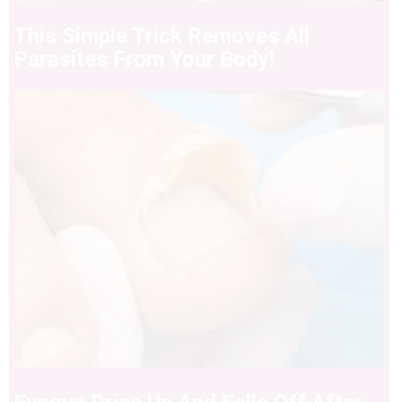
This Simple Trick Removes All
Parasites From Your Body!