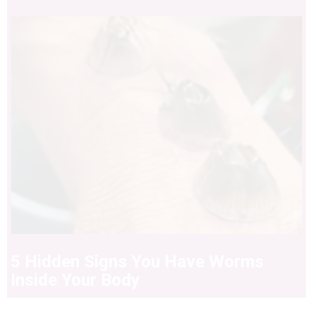
5 Hidden Signs You Have Worms
Inside Your Body