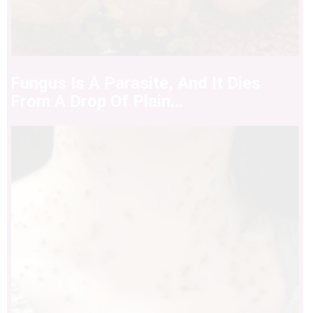
Fungus Is A Parasite, And It Dies
From A Drop Of Plain...