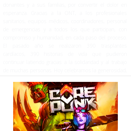
donantes y a sus familias, por convertir el dolor en
esperanza. Gracias a la ONT, a los profesionales
sanitarios, equipos médicos, coordinadores, personal
de emergencias y a todos los que participan, con
compromiso y humanidad, en cada paso del proceso.
El pasado año se realizaron 390 trasplantes
cardíacos, 390 historias de vida que pudieron
continuar latiendo gracias a la solidaridad y al trabajo
de muchas personas. Hoy celebramos la generosidad,
la entrega y la vida”.
Finalmente,
Juan Da Silva, presidente de la
Federación Española de Fibrosis Quística (FEFQ),
señala que “en enfermedades como la fibrosis
quística, donde el trasplante pulmonar puede ser la
única alternativa, confiar en el modelo español de