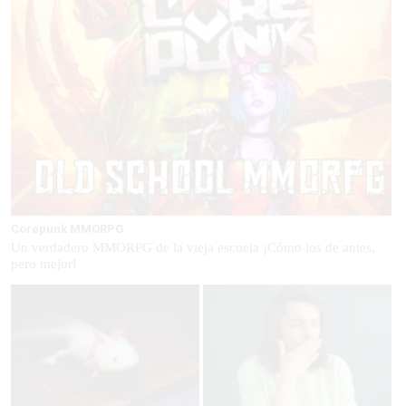
Corepunk MMORPG
Un verdadero MMORPG de la vieja escuela ¡Cómo los de antes,
pero mejor!