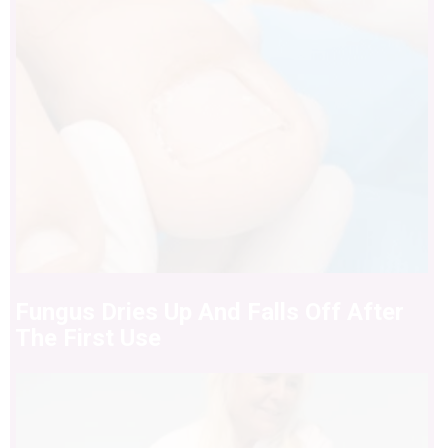
Fungus Dries Up And Falls Off After
The First Use