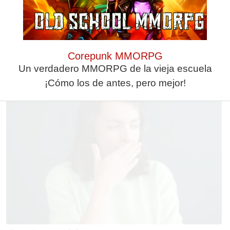
No eran tan locas
¿Sabes qué baja tu ánimo?
Corepunk MMORPG
¿Te afecta más de lo que crees?
Lo haces todos los días y afecta
Un verdadero MMORPG de la vieja escuela
Mira esto
cómo te sientes
¡Cómo los de antes, pero mejor!