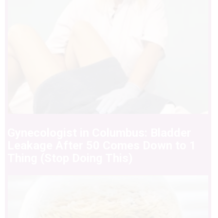
Gynecologist in Columbus: Bladder
Leakage After 50 Comes Down to 1
Thing (Stop Doing This)