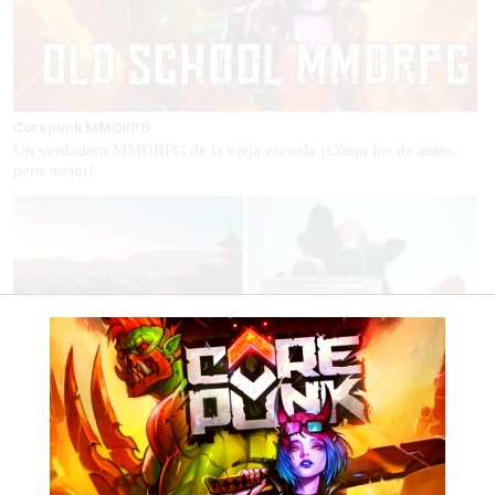
Corepunk MMORPG
Un verdadero MMORPG de la vieja escuela ¡Cómo los de antes,
pero mejor!
Top 2026: destinos clave
Canciones que marcan
Inspírate y elige tu próximo
¿Por qué recuerdas canciones
destino para 2026
viejas mejor que las nuevas?