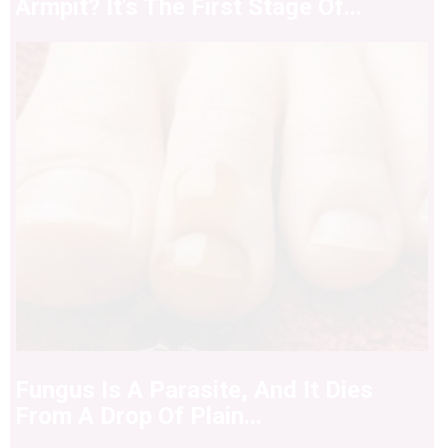
Armpit? It's The First Stage Of...
Fungus Is A Parasite, And It Dies
From A Drop Of Plain...