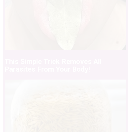
This Simple Trick Removes All
Parasites From Your Body!