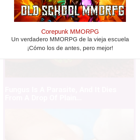
Corepunk MMORPG
Un verdadero MMORPG de la vieja escuela
¡Cómo los de antes, pero mejor!
Fungus Is A Parasite, And It Dies
From A Drop Of Plain...