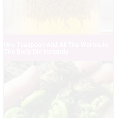
One Teaspoon And All The Worms In
The Body Die Instantly