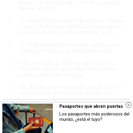
priva a un pueblo de León de su punto
de encuentro
La rápida intervención de vecinos, Policía
2
Local y Bomberos evita una tragedia en
un incendio en Valencia de Don Juan
Un impresionante incendio calcina una
3
nave agrícola en un pueblo de León
Amo la Moda: El emprendimiento en
4
Valencia de Don Juan que transforma
vidas a través de la ropa
Un adolescente herido al chocar con su
5
moto contra un coche en Villaornate
Pasaportes que abren puertas
Los pasaportes más poderosos del
mundo, ¿está el tuyo?