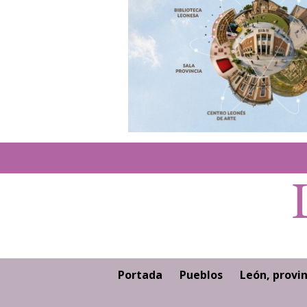
Portada
Pueblos
León, provin