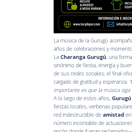
La música de la Gurugú acompaña
años de celebraciones y momentos 
La
Charanga Gurugú
, una form
sinónimo de fiesta, energía y bue
de sus redes sociales, el final of
cargado de gratitud y esperanza:
“
importante es que la música si
A lo largo de estos años,
Gurugú
fiestas locales, verbenas populare
red indestructible de
amistad
ent
número incontable de actuacion
rincón donde fueran reclamados— 