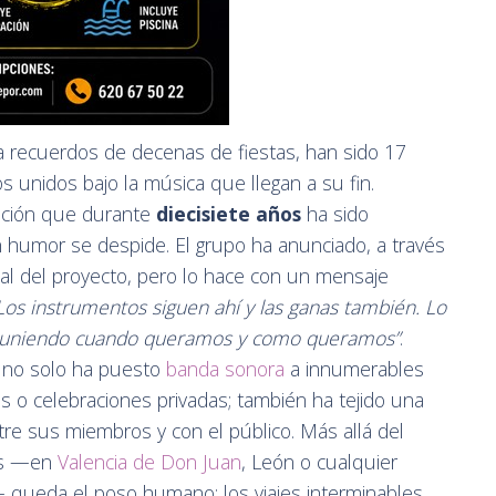
 recuerdos de decenas de fiestas, han sido 17
unidos bajo la música que llegan a su fin.
ación que durante
diecisiete años
ha sido
n humor se despide. El grupo ha anunciado, a través
icial del proyecto, pero lo hace con un mensaje
Los instrumentos siguen ahí y las ganas también. Lo
ga uniendo cuando queramos y como queramos”
.
no solo ha puesto
banda sonora
a innumerables
s o celebraciones privadas; también ha tejido una
re sus miembros y con el público. Más allá del
es —en
Valencia de Don Juan
, León o cualquier
queda el poso humano: los viajes interminables