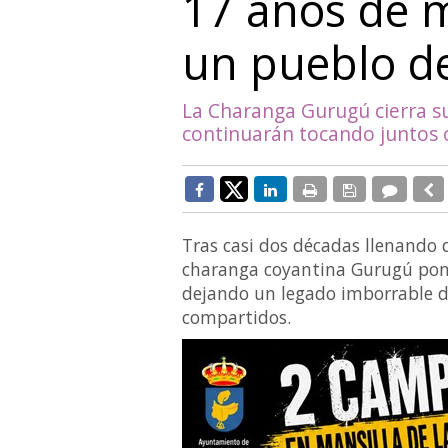
17 años de m
un pueblo d
La Charanga Gurugú cierra s
continuarán tocando juntos 
Tras casi dos décadas llenando d
charanga coyantina Gurugú pone
dejando un legado imborrable d
compartidos.