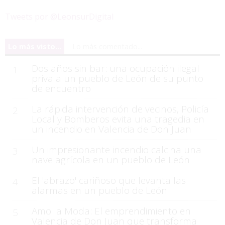
Tweets por @LeonsurDigital
Lo más visto...
Lo más comentado...
Dos años sin bar: una ocupación ilegal
1
priva a un pueblo de León de su punto
de encuentro
La rápida intervención de vecinos, Policía
2
Local y Bomberos evita una tragedia en
un incendio en Valencia de Don Juan
Un impresionante incendio calcina una
3
nave agrícola en un pueblo de León
El 'abrazo' cariñoso que levanta las
4
alarmas en un pueblo de León
Amo la Moda: El emprendimiento en
5
Valencia de Don Juan que transforma