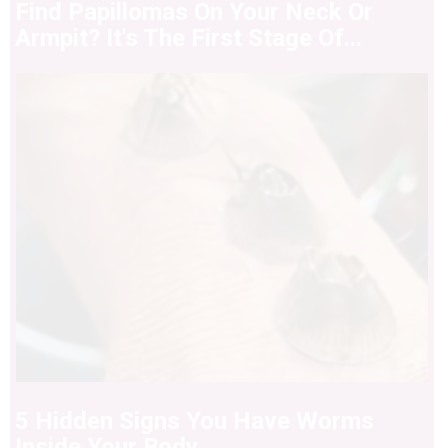
Find Papillomas On Your Neck Or
Armpit? It's The First Stage Of...
5 Hidden Signs You Have Worms
Inside Your Body