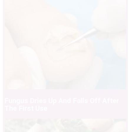
Fungus Dries Up And Falls Off After
The First Use