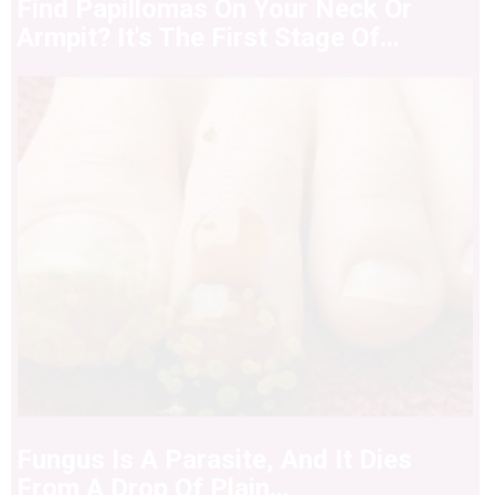
Find Papillomas On Your Neck Or
Armpit? It's The First Stage Of...
Fungus Is A Parasite, And It Dies
From A Drop Of Plain...