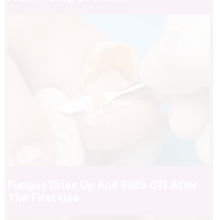
Fungus Dries Up And Falls Off After
The First Use