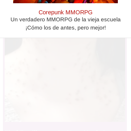
¿Ves caras en enchufes, coches o
Lo haces todos los días y afecta
nubes? Tiene explicación
cómo te sientes
Corepunk MMORPG
Un verdadero MMORPG de la vieja escuela
¡Cómo los de antes, pero mejor!