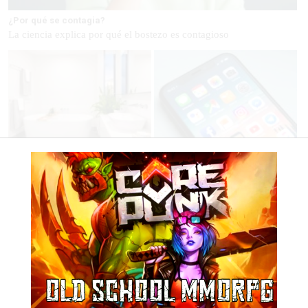
¿Por qué se contagia?
La ciencia explica por qué el bostezo es contagioso
El truco contra la cal
9 apps que valen oro
Di adiós a la cal del baño con
No son populares, pero sí
estos sencillos consejos
extraordinariamente útiles
No es tu imaginación
¿Sabes qué baja tu ánimo?