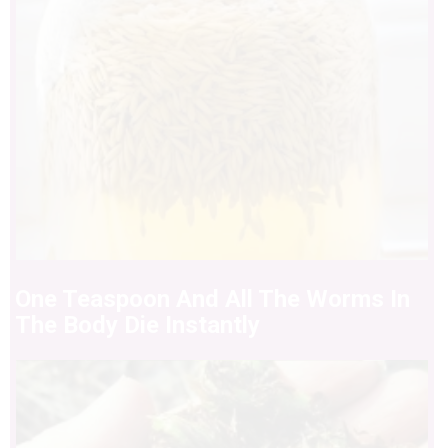
One Teaspoon And All The Worms In
The Body Die Instantly