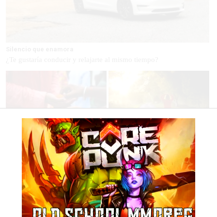
Silencio que enamora
¿Te gustaría conducir y relajarte al mismo tiempo?
Esto no pasa en tu país
No esperes a 2026
¿Qué pensarías si esto fuera
Hábitos y cambios que marcarán
normal en tu país?
2026