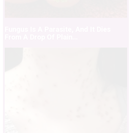
Fungus Is A Parasite, And It Dies
From A Drop Of Plain...