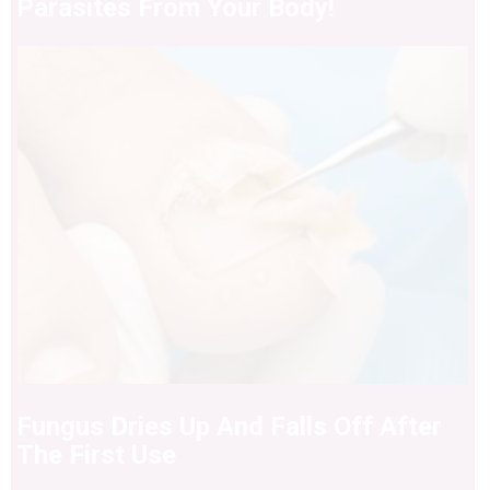
Parasites From Your Body!
Fungus Dries Up And Falls Off After
The First Use