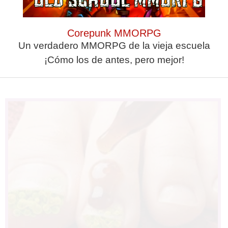
Corepunk MMORPG
¿Sabes qué baja tu ánimo?
Esto explica el frío
¿Te notas más irritable
¿Te pasa que por la noche
Un verdadero MMORPG de la vieja escuela
últimamente? Puede ser por este
sientes más frío sin motivo?
¡Cómo los de antes, pero mejor!
hábito