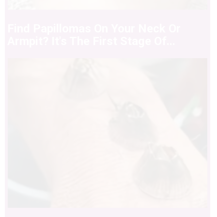
Find Papillomas On Your Neck Or
Armpit? It's The First Stage Of...