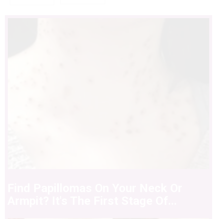
Find Papillomas On Your Neck Or
Armpit? It's The First Stage Of...