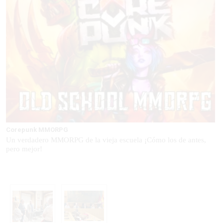
Corepunk MMORPG
Un verdadero MMORPG de la vieja escuela ¡Cómo los de antes,
pero mejor!