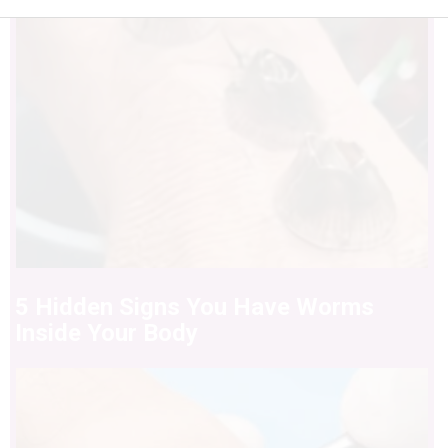
5 Hidden Signs You Have Worms
Inside Your Body