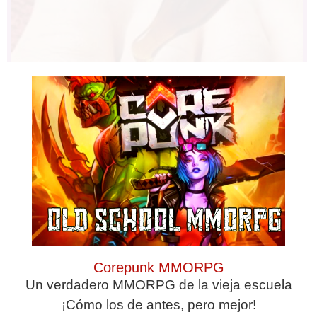
Fungus Is A Parasite, And It Dies
From A Drop Of Plain...
Corepunk MMORPG
Un verdadero MMORPG de la vieja escuela
¡Cómo los de antes, pero mejor!