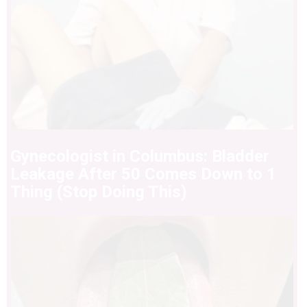
Gynecologist in Columbus: Bladder
Leakage After 50 Comes Down to 1
Thing (Stop Doing This)