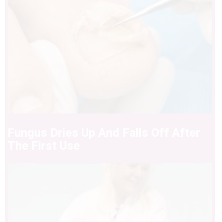
Fungus Dries Up And Falls Off After
The First Use