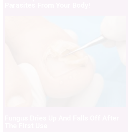
Parasites From Your Body!
Fungus Dries Up And Falls Off After
The First Use