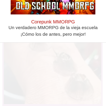
Find Papillomas On Your Neck Or
Corepunk MMORPG
Armpit? It's The First Stage Of...
Un verdadero MMORPG de la vieja escuela
¡Cómo los de antes, pero mejor!