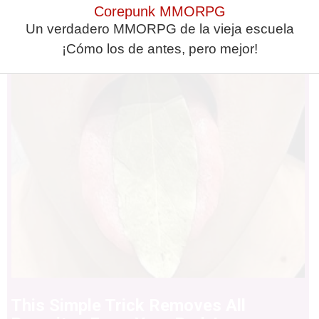
Corepunk MMORPG
Stop Eating These 3 Foods That Are
Un verdadero MMORPG de la vieja escuela
Known to Cause Parasites
¡Cómo los de antes, pero mejor!
This Simple Trick Removes All