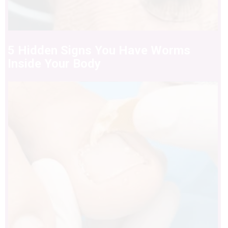
5 Hidden Signs You Have Worms
Inside Your Body