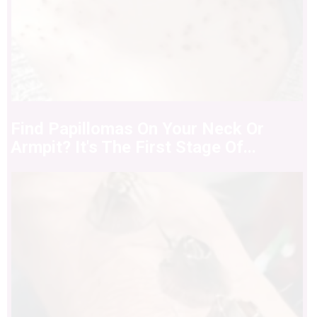
Find Papillomas On Your Neck Or
Armpit? It's The First Stage Of...