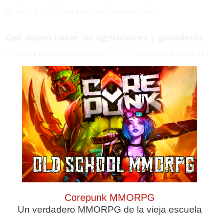
la falta de previsión de la Administración.
Qué deben hacer los agricultores y ganaderos
Las oficinas provinciales de ASAJA están a disposición
de los socios para revisar si su actividad y su término
municipal figuran entre los afectados por la rebaja, y
para asesorarles sobre la presentación, en su caso,
de declaraciones rectificativas o complementarias que
permitan aplicar la reducción aprobada.
TE PUEDE INTERESAR
Corepunk MMORPG
Un verdadero MMORPG de la vieja escuela