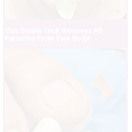
This Simple Trick Removes All
Parasites From Your Body!