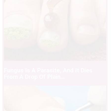
Fungus Is A Parasite, And It Dies
From A Drop Of Plain...