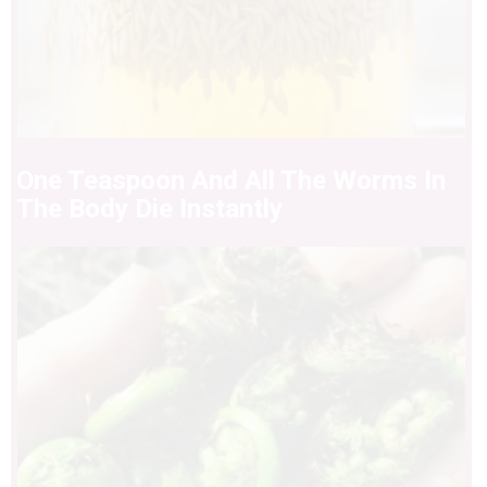
One Teaspoon And All The Worms In
The Body Die Instantly