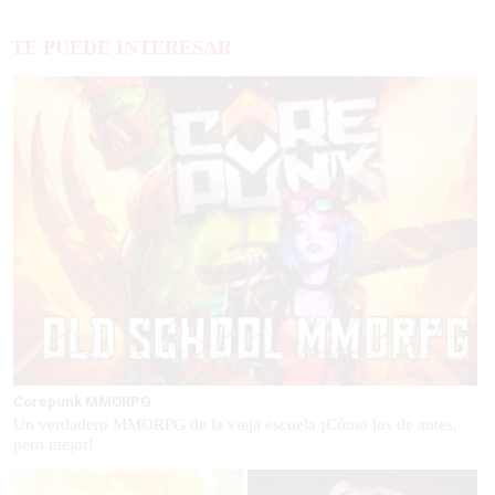
TE PUEDE INTERESAR
Corepunk MMORPG
Un verdadero MMORPG de la vieja escuela ¡Cómo los de antes,
pero mejor!