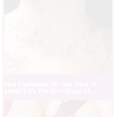
Find Papillomas On Your Neck Or
Armpit? It's The First Stage Of...