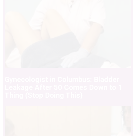
Gynecologist in Columbus: Bladder
Leakage After 50 Comes Down to 1
Thing (Stop Doing This)