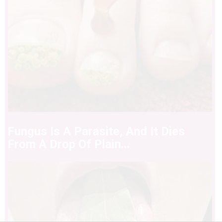
Fungus Is A Parasite, And It Dies
From A Drop Of Plain...