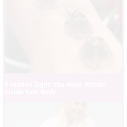
5 Hidden Signs You Have Worms
Inside Your Body