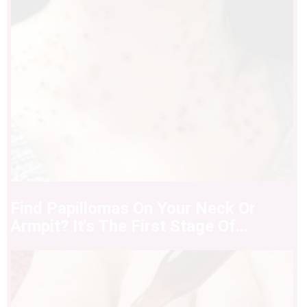
Find Papillomas On Your Neck Or
Armpit? It's The First Stage Of...