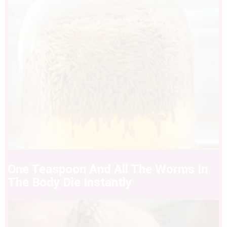
One Teaspoon And All The Worms In
The Body Die Instantly