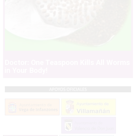
Doctor: One Teaspoon Kills All Worms
in Your Body!