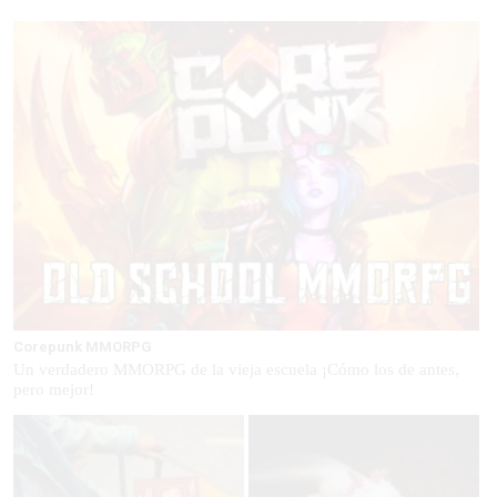
Corepunk MMORPG
Un verdadero MMORPG de la vieja escuela ¡Cómo los de antes,
pero mejor!