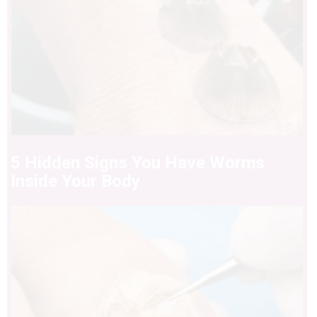
5 Hidden Signs You Have Worms
Inside Your Body