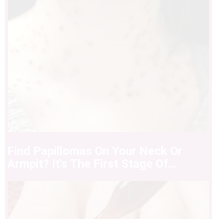
Find Papillomas On Your Neck Or
Armpit? It's The First Stage Of...