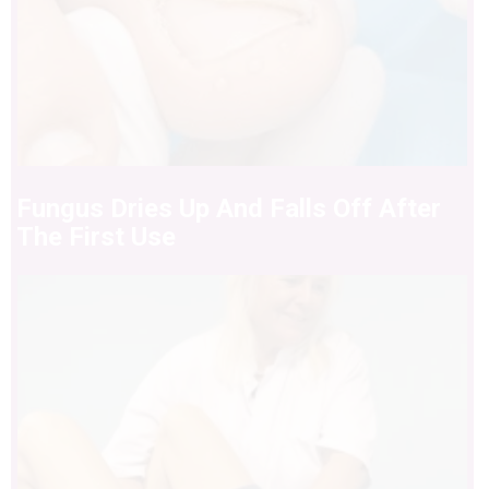
Fungus Dries Up And Falls Off After
The First Use