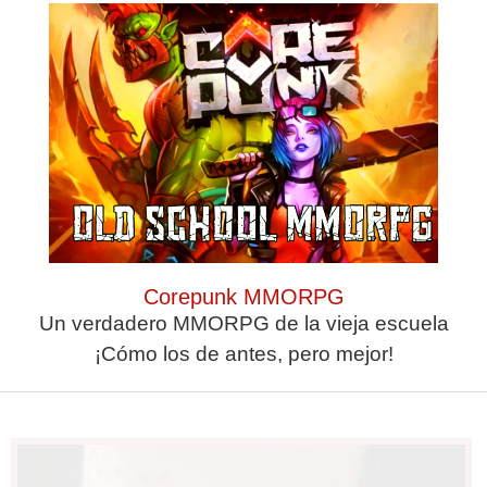
Corepunk MMORPG
Corepunk MMORPG
Un verdadero MMORPG de la vieja escuela
Un verdadero MMORPG de la vieja escuela ¡Cómo los de antes,
¡Cómo los de antes, pero mejor!
pero mejor!