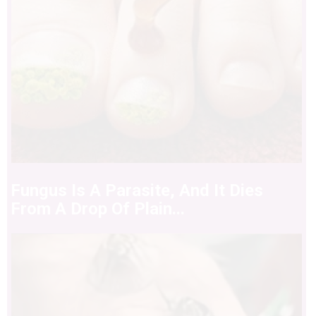
Fungus Is A Parasite, And It Dies
From A Drop Of Plain...