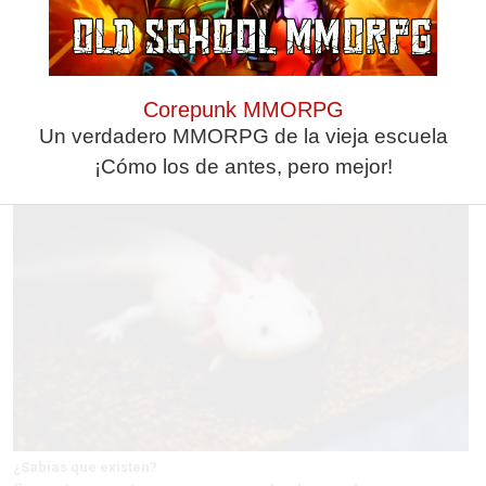
El truco contra la cal
¿De verdad hacen esto?
Di adiós a la cal del baño con
Costumbres que rompen todos
Corepunk MMORPG
estos sencillos consejos
los esquemas
Un verdadero MMORPG de la vieja escuela
¡Cómo los de antes, pero mejor!
¿Sabías que existen?