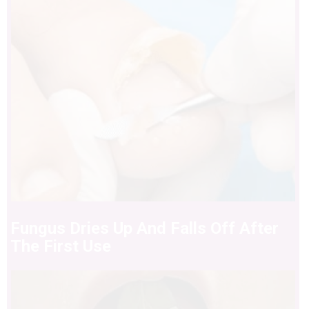
Fungus Dries Up And Falls Off After
The First Use