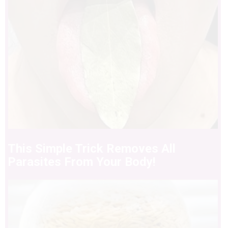
This Simple Trick Removes All
Parasites From Your Body!