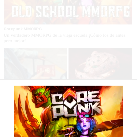
Corepunk MMORPG
Un verdadero MMORPG de la vieja escuela ¡Cómo los de antes,
pero mejor!
Pasaportes que abren puertas
Belleza indomable
Los pasaportes más poderosos
El diamante que simboliza la
del mundo, ¿está el tuyo?
feminidad indomable