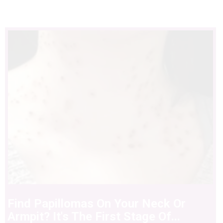
Find Papillomas On Your Neck Or
Armpit? It's The First Stage Of...