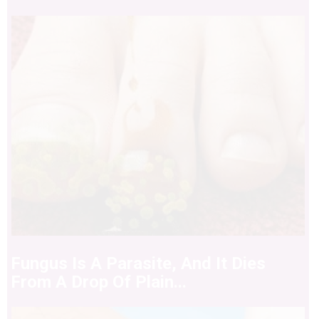
Fungus Is A Parasite, And It Dies
From A Drop Of Plain...