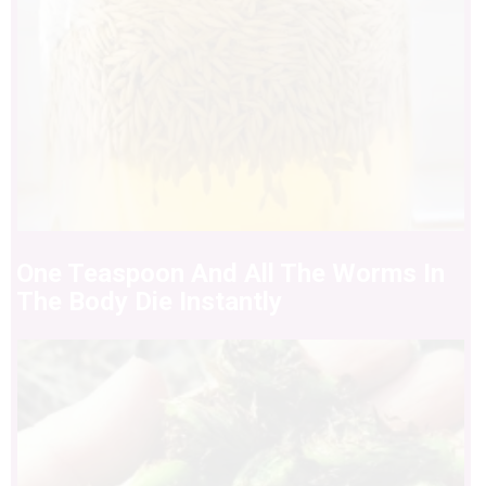
One Teaspoon And All The Worms In
The Body Die Instantly