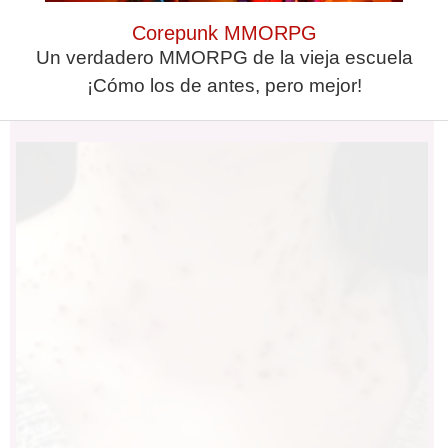
Corepunk MMORPG
Un verdadero MMORPG de la vieja escuela
Fungus Is A Parasite, And It Dies
¡Cómo los de antes, pero mejor!
From A Drop Of Plain...