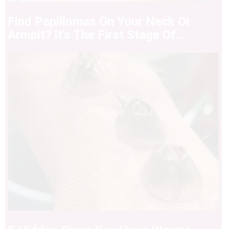
Find Papillomas On Your Neck Or
Armpit? It's The First Stage Of...