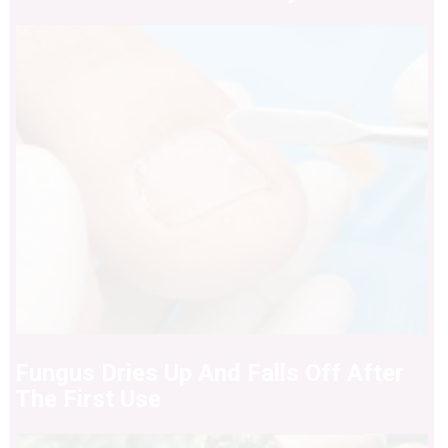
Fungus Dries Up And Falls Off After
The First Use