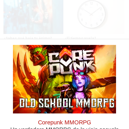
¿Sabes qué baja tu ánimo?
¿El tiempo vuela?
Lo haces todos los días y afecta
Esto explica por qué los días ya
cómo te sientes
no duran igual
Señales de agotamiento
Costumbres que no creerás
¿Te sientes cansado sin razón?
¿Qué pensarías si esto fuera
Estas señales lo explican
normal en tu país?
Corepunk MMORPG