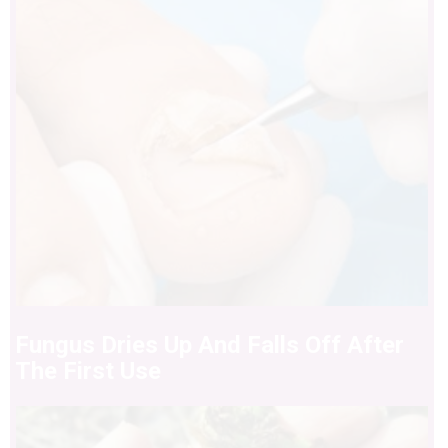
Fungus Dries Up And Falls Off After
The First Use