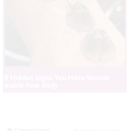
5 Hidden Signs You Have Worms
Inside Your Body
Comentarios
Comentar esta noticia