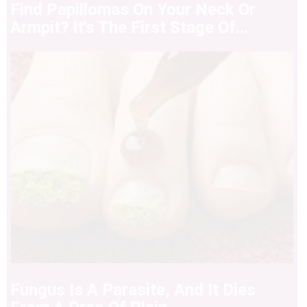
Find Papillomas On Your Neck Or
Armpit? It's The First Stage Of...
Fungus Is A Parasite, And It Dies