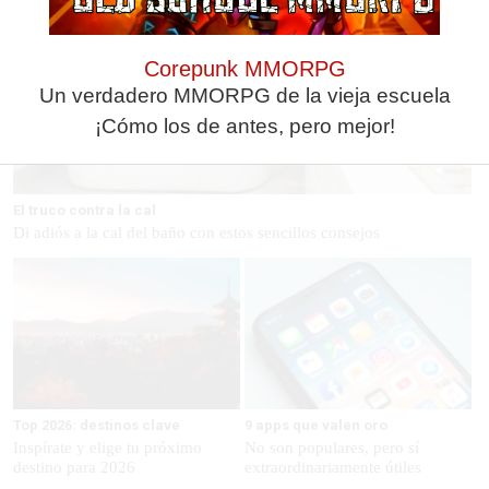
Corepunk MMORPG
Un verdadero MMORPG de la vieja escuela
¡Cómo los de antes, pero mejor!
El truco contra la cal
Di adiós a la cal del baño con estos sencillos consejos
Top 2026: destinos clave
9 apps que valen oro
Inspírate y elige tu próximo
No son populares, pero sí
destino para 2026
extraordinariamente útiles