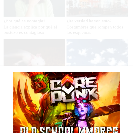
¿Por qué se contagia?
¿De verdad hacen esto?
La ciencia explica por qué el
Costumbres que rompen todos
bostezo es contagioso
los esquemas
Parece ciencia ficción
No es tu imaginación
Prepárate para alucinar con estas
¿Ves caras en enchufes, coches o
criaturas
nubes? Tiene explicación