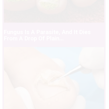
Fungus Is A Parasite, And It Dies
From A Drop Of Plain...