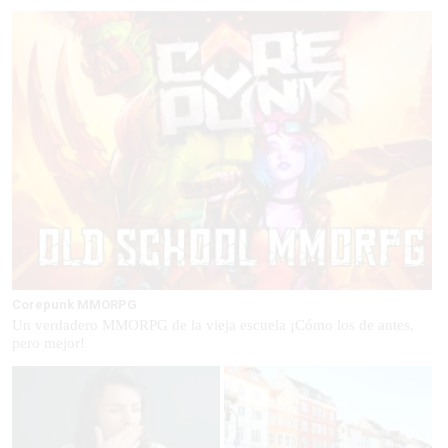
Corepunk MMORPG
Un verdadero MMORPG de la vieja escuela ¡Cómo los de antes,
pero mejor!