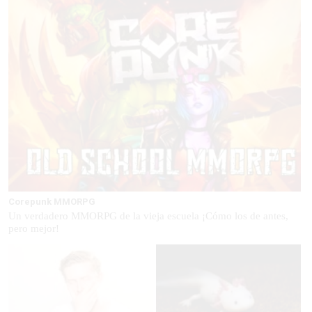
Corepunk MMORPG
Un verdadero MMORPG de la vieja escuela ¡Cómo los de antes,
pero mejor!