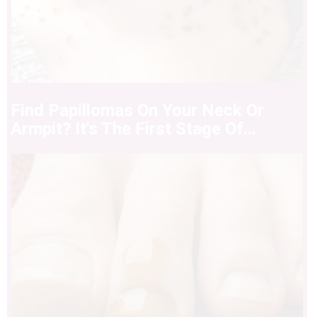
Find Papillomas On Your Neck Or
Armpit? It's The First Stage Of...