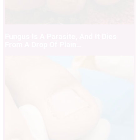
Fungus Is A Parasite, And It Dies
From A Drop Of Plain...