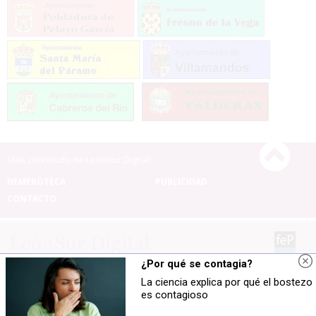
Mas contenido de Leonsur Digital:
HEMEROTECA
PUBLICIDAD
CONTACTO
¿Por qué se contagia?
Leonsur Digital |
Términos de uso
|
Protección de
La ciencia explica por qué el bostezo
datos
es contagioso
© 2026 | Todos los derechos reservados