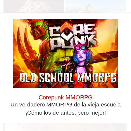
Lujo con carácter
Dónde viajar en 2026
Una joya para mujeres que no
Los destinos que todos van a
piden permiso
querer visitar el próximo año
Corepunk MMORPG
Un verdadero MMORPG de la vieja escuela
¡Cómo los de antes, pero mejor!