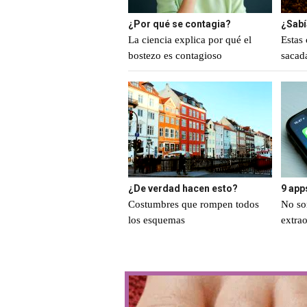
¿Por qué se contagia?
¿Sabí
La ciencia explica por qué el
Estas 
bostezo es contagioso
sacad
¿De verdad hacen esto?
9 app
Costumbres que rompen todos
No so
los esquemas
extrao