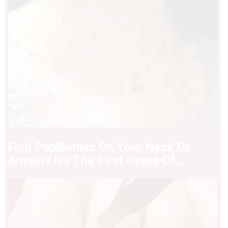
Find Papillomas On Your Neck Or
Armpit? It's The First Stage Of...