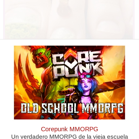
Fungus Is A Parasite, And It Dies
From A Drop Of Plain...
Corepunk MMORPG
Un verdadero MMORPG de la vieja escuela