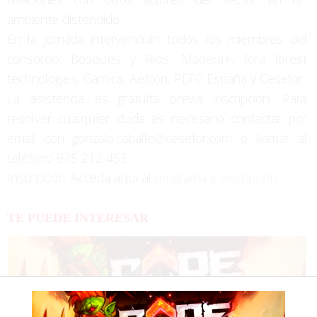
ambiente distendido.
En la jornada intervendrán todos los miembros del
consorcio: Bosques y Ríos, Madera+, föra forest
technologies, Garnica, Aefcon, PEFC España y Cesefor.
La asistencia es gratuita previa inscripción. Para
resolver cualquier duda es necesario contactar por
email con gonzalo.caballe@cesefor.com o llamar al
teléfono 975 212 453.
Inscripción: Acceda aquí al
programa e inscripción
.
TE PUEDE INTERESAR