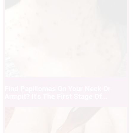
Find Papillomas On Your Neck Or
Armpit? It's The First Stage Of...