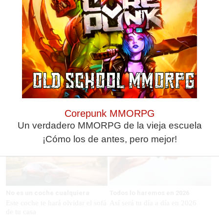
Corepunk MMORPG
Un verdadero MMORPG de la vieja escuela ¡Cómo los de antes,
pero mejor!
Corepunk MMORPG
Un verdadero MMORPG de la vieja escuela
¡Cómo los de antes, pero mejor!
No es un coche cualquiera
Todos lo haremos en 2026
Este coche te hará olvidar el sofá
Así será tu día a día en 2026
de tu casa