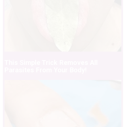
This Simple Trick Removes All
Parasites From Your Body!