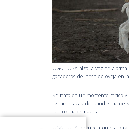
UGAL-UPA alza la voz de alarma s
ganaderos de leche de oveja en la 
Se trata de un momento crítico
las amenazas de la industria de s
la próxima primavera.
UGAL-UPA denuncia que la bajad