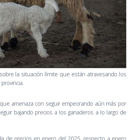
obre la situación límite que están atravesando los
provincia.
 y que amenaza con seguir empeorando aún más por
eguir bajando precios a los ganaderos a lo largo de
a de precios en enero del 2025, respecto a enero