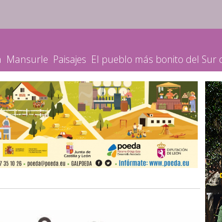
a
Mansurle
Paisajes
El pueblo más bonito del Sur