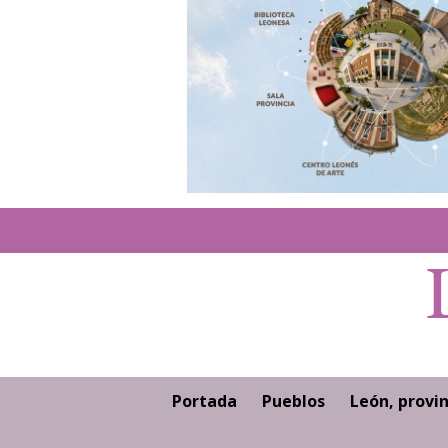
Portada
Pueblos
León, provin