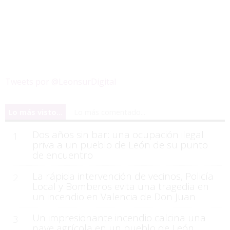
Tweets por @LeonsurDigital
Lo más visto...
Lo más comentado...
Dos años sin bar: una ocupación ilegal
1
priva a un pueblo de León de su punto
de encuentro
La rápida intervención de vecinos, Policía
2
Local y Bomberos evita una tragedia en
un incendio en Valencia de Don Juan
Un impresionante incendio calcina una
3
nave agrícola en un pueblo de León