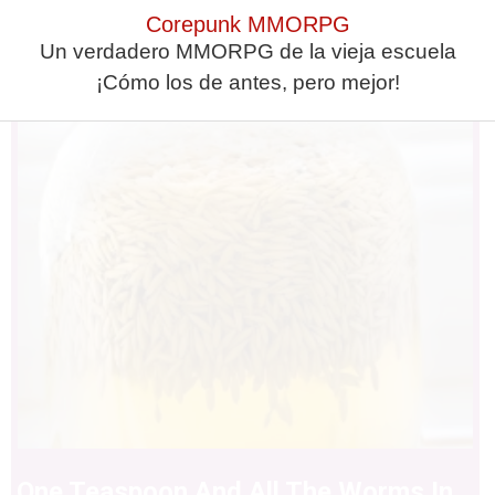
Corepunk MMORPG
5 Hidden Signs You Have Worms
Un verdadero MMORPG de la vieja escuela
Inside Your Body
¡Cómo los de antes, pero mejor!
One Teaspoon And All The Worms In