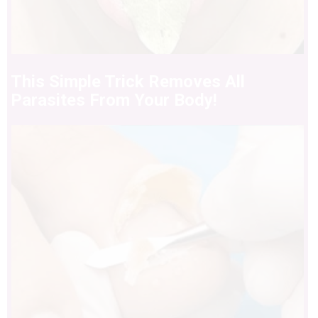
This Simple Trick Removes All
Parasites From Your Body!