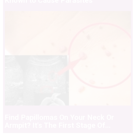
Known to Cause Parasites
Find Papillomas On Your Neck Or
Armpit? It's The First Stage Of...