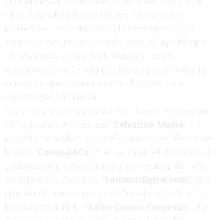
oportunidades’ estuvo abierta del 6 de mayo y 6 de
junio. Para valorar las solicitudes, las personas
promotoras presentaron su plan de empresa, y el
comité de evaluación, formado por el equipo técnico
de GAL Poeda y CaixaBank, dictaminó sobre
cuestiones como la viabilidad técnica y económica, la
innovación que pudiera aportar el proyecto o el
impacto medioambiental.
Los cuatro proyectos ganadores de esta convocatoria
en la provincia de León son
‘Celestina Media’
, un
proyecto de marketing y diseño afincado en Fresno de
la Vega;
‘Campus&Co’
, que valora el refuerzo escolar
e idiomas en un centro integral de estudios afincado
en Valencia de Don Juan;
‘Leonsurdigital.com’
, una
iniciativa de periodismo digital afincado también en la
localidad coyantina; y
‘Salón Canino Coquetos’
, una