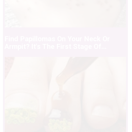
Find Papillomas On Your Neck Or
Armpit? It's The First Stage Of...