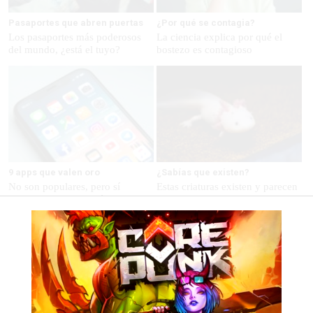
Pasaportes que abren puertas
¿Por qué se contagia?
Los pasaportes más poderosos
La ciencia explica por qué el
del mundo, ¿está el tuyo?
bostezo es contagioso
9 apps que valen oro
¿Sabías que existen?
No son populares, pero sí
Estas criaturas existen y parecen
extraordinariamente útiles
sacadas de otro planeta