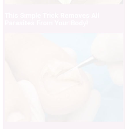
This Simple Trick Removes All
Parasites From Your Body!