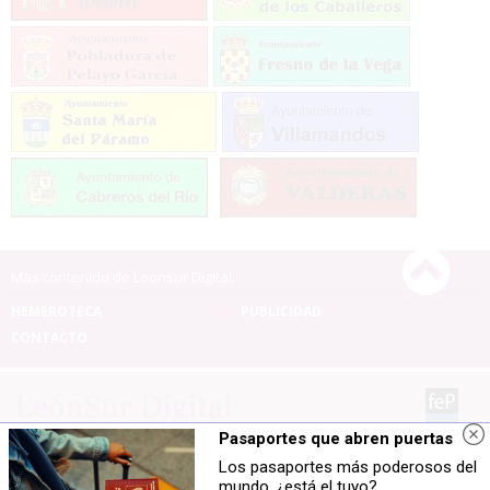
Mas contenido de Leonsur Digital:
HEMEROTECA
PUBLICIDAD
CONTACTO
Pasaportes que abren puertas
Leonsur Digital |
Términos de uso
|
Protección de
Los pasaportes más poderosos del
datos
mundo, ¿está el tuyo?
© 2026 | Todos los derechos reservados