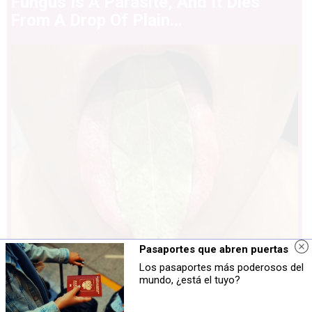
Fungus Is A Parasite, And It Dies
From A Drop Of Plain...
Pasaportes que abren puertas
Los pasaportes más poderosos del
mundo, ¿está el tuyo?
This Simple Trick Removes All
Parasites From Your Body!