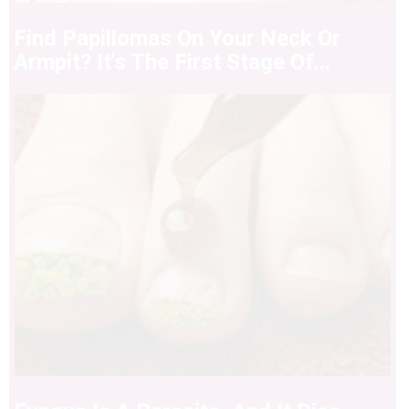
Find Papillomas On Your Neck Or
Armpit? It's The First Stage Of...