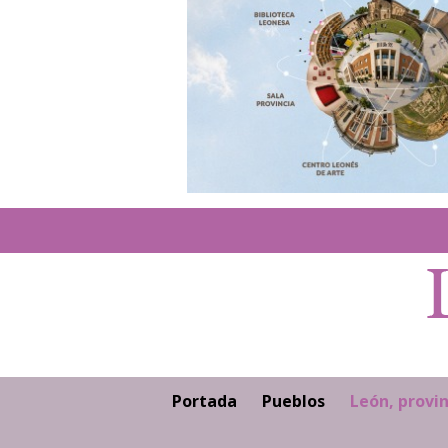
Portada
Pueblos
León, provin