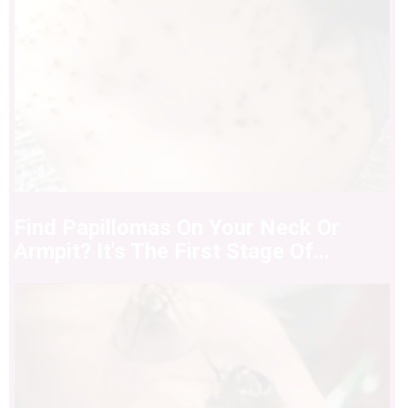
Find Papillomas On Your Neck Or
Armpit? It's The First Stage Of...