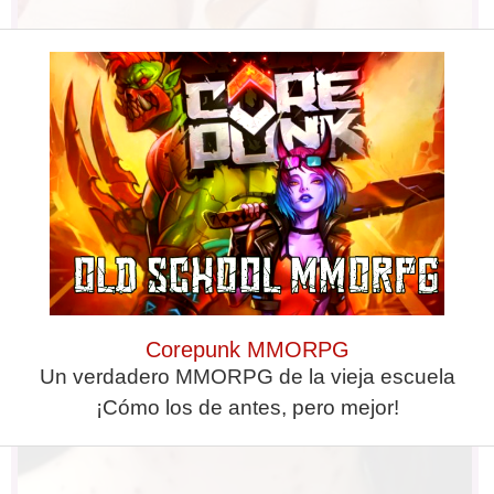
Fungus Is A Parasite, And It Dies
From A Drop Of Plain...
Corepunk MMORPG
Un verdadero MMORPG de la vieja escuela
¡Cómo los de antes, pero mejor!