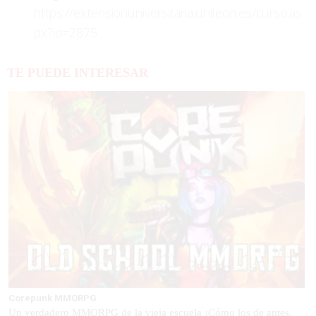
https://extensionuniversitaria.unileon.es/curso.as
px?id=2875
TE PUEDE INTERESAR
Corepunk MMORPG
Un verdadero MMORPG de la vieja escuela ¡Cómo los de antes,