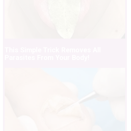
This Simple Trick Removes All
Parasites From Your Body!